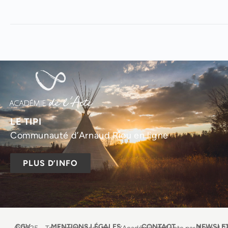
LE TIPI
Communauté d’Arnaud Riou en ligne
PLUS D’INFO
CGV
MENTIONS LÉGALES
CONTACT
NEWSLE