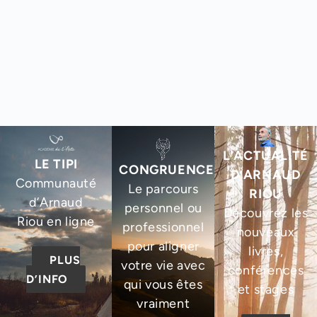
L’ACTUALITÉ
LE TIPI
CONGRUENCE
D’ARNAUD
Communauté
Le parcours
RIOU
d’Arnaud
personnel ou
Découvrez les
Riou en ligne
professionnel
nouveaux
pour aligner
livres,
PLUS
votre vie avec
conférences
D’INFO
qui vous êtes
et stages
vraiment