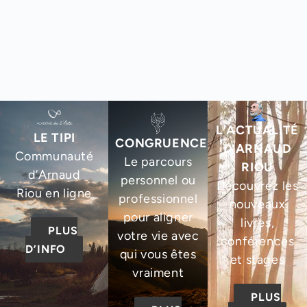
L’ACTUALITÉ
LE TIPI
CONGRUENCE
D’ARNAUD
Communauté
Le parcours
RIOU
d’Arnaud
personnel ou
Découvrez les
Riou en ligne
professionnel
nouveaux
pour aligner
livres,
PLUS
votre vie avec
conférences
D’INFO
qui vous êtes
et stages
vraiment
PLUS