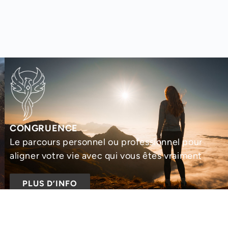
CONGRUENCE
Le parcours personnel ou professionnel pour
aligner votre vie avec qui vous êtes vraiment
PLUS D’INFO
TTER
iou