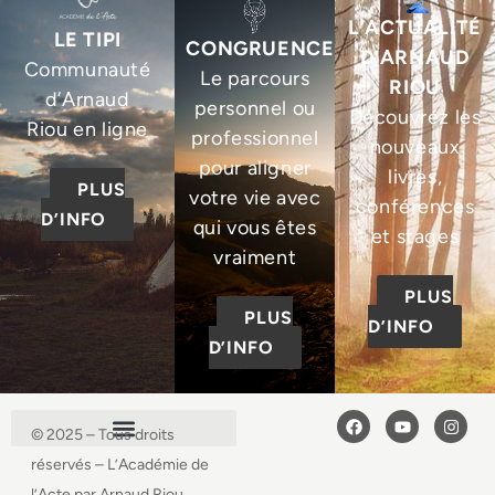
L’ACTUALITÉ
LE TIPI
CONGRUENCE
D’ARNAUD
Communauté
Le parcours
RIOU
d’Arnaud
personnel ou
Découvrez les
Riou en ligne
professionnel
nouveaux
pour aligner
livres,
PLUS
votre vie avec
conférences
D’INFO
qui vous êtes
et stages
vraiment
PLUS
PLUS
D’INFO
D’INFO
© 2025 – Tous droits
réservés – L’Académie de
l’Acte par Arnaud Riou