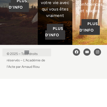
PLUS
votre vie avec
conférences
D’INFO
qui vous êtes
et stages
vraiment
PLUS
PLUS
D’INFO
D’INFO
© 2025 – Tous droits
réservés – L’Académie de
l’Acte par Arnaud Riou