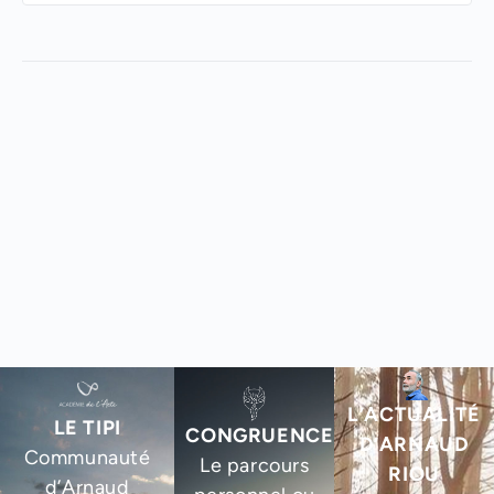
L’ACTUALITÉ
LE TIPI
CONGRUENCE
D’ARNAUD
Communauté
Le parcours
RIOU
d’Arnaud