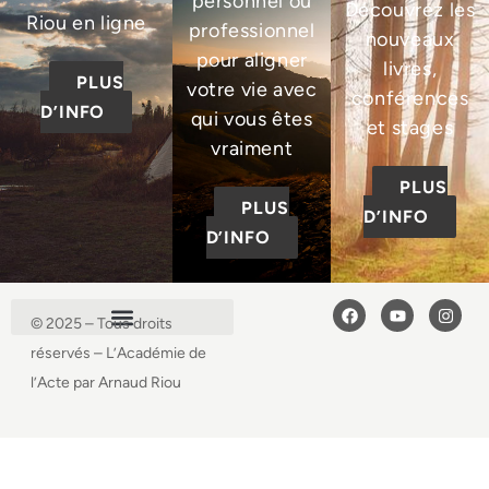
personnel ou
Découvrez les
Riou en ligne
professionnel
nouveaux
pour aligner
livres,
PLUS
votre vie avec
conférences
D’INFO
qui vous êtes
et stages
vraiment
PLUS
PLUS
D’INFO
D’INFO
© 2025 – Tous droits
réservés – L’Académie de
l’Acte par Arnaud Riou