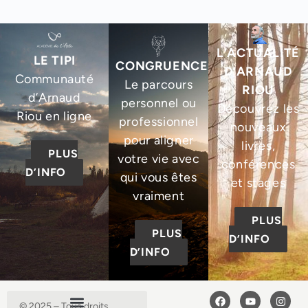
L’ACTUALITÉ
LE TIPI
CONGRUENCE
D’ARNAUD
Communauté
Le parcours
RIOU
d’Arnaud
personnel ou
Découvrez les
Riou en ligne
professionnel
nouveaux
pour aligner
livres,
PLUS
votre vie avec
conférences
D’INFO
qui vous êtes
et stages
vraiment
PLUS
PLUS
D’INFO
D’INFO
© 2025 – Tous droits