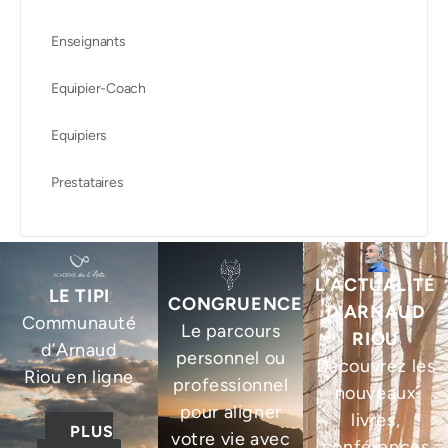
Enseignants
Equipier-Coach
Equipiers
Prestataires
L’ACTUALITÉ
LE TIPI
CONGRUENCE
D’ARNAUD
Communauté
Le parcours
RIOU
d’Arnaud
personnel ou
Découvrez les
Riou en ligne
professionnel
nouveaux
pour aligner
livres,
PLUS
votre vie avec
conférences