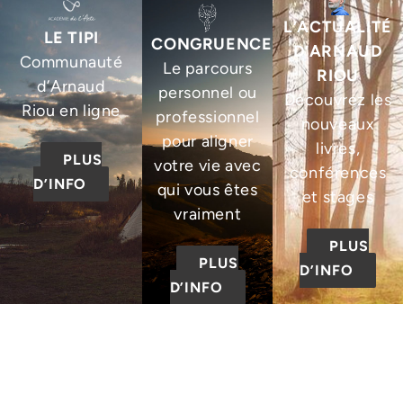
L’ACTUALITÉ
LE TIPI
CONGRUENCE
D’ARNAUD
Communauté
Le parcours
RIOU
d’Arnaud
personnel ou
Découvrez les
Riou en ligne
professionnel
nouveaux
pour aligner
livres,
PLUS
votre vie avec
conférences
D’INFO
qui vous êtes
et stages
vraiment
PLUS
PLUS
D’INFO
D’INFO
© 2025 – Tous droits
réservés – L’Académie de