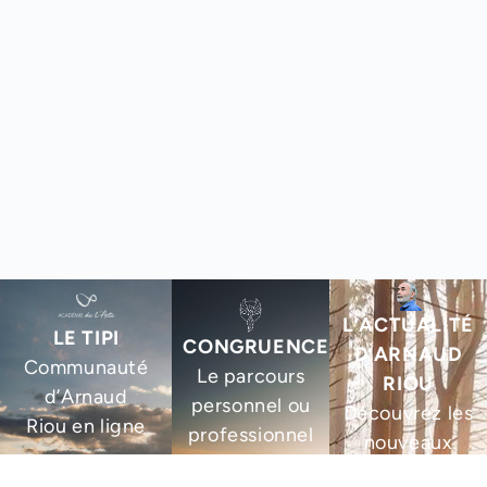
L’ACTUALITÉ
LE TIPI
CONGRUENCE
D’ARNAUD
Communauté
Le parcours
RIOU
d’Arnaud
personnel ou
Découvrez les
Riou en ligne
professionnel
nouveaux
pour aligner
livres,
PLUS