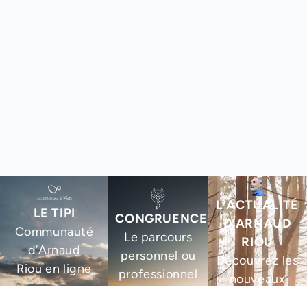
L’ACTUALITÉ
LE TIPI
CONGRUENCE
D’ARNAUD
Communauté
Le parcours
RIOU
d’Arnaud
personnel ou
Découvrez les
Riou en ligne
professionnel
nouveaux
pour aligner
livres,
PLUS