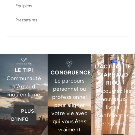
Equipiers
Prestataires
L’ACTUALITÉ
LE TIPI
CONGRUENCE
D’ARNAUD
Communauté
Le parcours
RIOU
d’Arnaud
personnel ou
Découvrez les
Riou en ligne
professionnel
nouveaux
pour aligner
livres,
PLUS
votre vie avec
conférences
D’INFO
qui vous êtes
et stages
vraiment