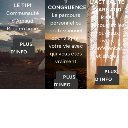
L’ACTUALITÉ
LE TIPI
CONGRUENCE
D’ARNAUD
Communauté
Le parcours
RIOU
d’Arnaud
personnel ou
Découvrez les
Riou en ligne
professionnel
nouveaux
pour aligner
livres,
PLUS
votre vie avec
conférences
D’INFO
qui vous êtes
et stages
vraiment
PLUS
PLUS
D’INFO
D’INFO
© 2025 – Tous droits
réservés – L’Académie de
l’Acte par Arnaud Riou