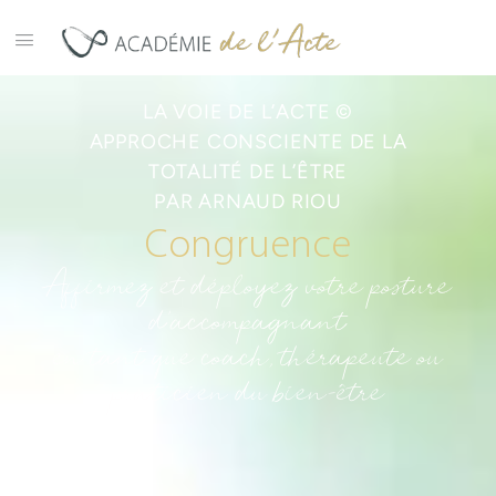
LA VOIE DE L’ACTE ©
APPROCHE CONSCIENTE DE LA
TOTALITÉ DE L’ÊTRE
PAR ARNAUD RIOU
Congruence
Affirmez et déployez votre posture
d’accompagnant
en tant que coach, thérapeute ou
praticien du bien-être