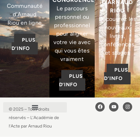
D’ARNAUD
Communauté
Le parcours
RIOU
d’Arnaud
personnel ou
Découvrez les
Riou en ligne
professionnel
nouveaux
pour aligner
livres,
PLUS
votre vie avec
conférences
D’INFO
qui vous êtes
et stages
vraiment
PLUS
PLUS
D’INFO
D’INFO
© 2025 – Tous droits
réservés – L’Académie de
l’Acte par Arnaud Riou