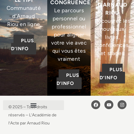
LE TIPI
CONGRUENCE
D’ARNAUD
Communauté
Le parcours
RIOU
d’Arnaud
personnel ou
Découvrez les
Riou en ligne
professionnel
nouveaux
pour aligner
livres,
PLUS
votre vie avec
conférences
D’INFO
qui vous êtes
et stages
vraiment
PLUS
PLUS
D’INFO
D’INFO
© 2025 – Tous droits
réservés – L’Académie de
l’Acte par Arnaud Riou