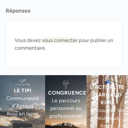
Réponses
Vous devez
vous connecter
pour publier un
commentaire.
L’ACTUALITÉ
LE TIPI
CONGRUENCE
D’ARNAUD
Communauté
Le parcours
RIOU
d’Arnaud
personnel ou
Découvrez les
Riou en ligne
professionnel
nouveaux
pour aligner
livres,