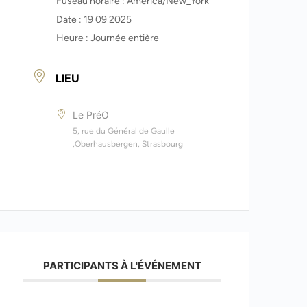
Fuseau horaire :
America/New_York
Date :
19 09 2025
Heure :
Journée entière
LIEU
Le PréO
5, rue du Général de Gaulle
,Oberhausbergen, Strasbourg
PARTICIPANTS À L'ÉVÉNEMENT