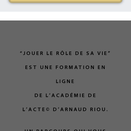
“JOUER LE RÔLE DE SA VIE”
EST UNE FORMATION EN
LIGNE
DE L’ACADÉMIE DE
L’ACTE© D’ARNAUD RIOU.