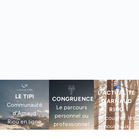
L’ACTUALITÉ
LE TIPI
CONGRUENCE
D’ARNAUD
Communauté
Le parcours
RIOU
d’Arnaud
personnel ou
Découvrez les
Riou en ligne
professionnel
nouveaux
pour aligner
livres,
PLUS